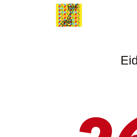
Stadtmusik
Dietikon
Ei