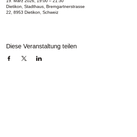
19. März 2026, 19:00 – 21:30
Dietikon, Stadthaus, Bremgartnerstrasse
22, 8953 Dietikon, Schweiz
Diese Veranstaltung teilen
Kontakt
info@stadtmusik-dietikon.ch
Follow us
© Stadtmusik Dietikon I
IMPRESSUM
|