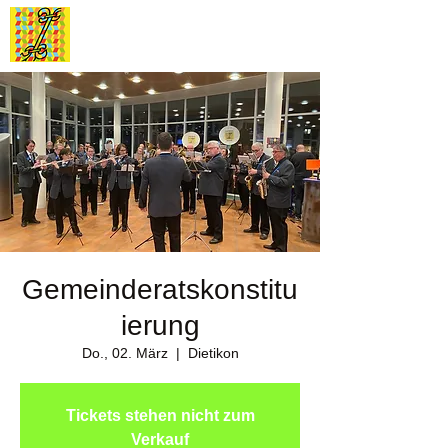
Stadtmusik
Dietikon
Gemeinderatskonstitu
ierung
Do., 02. März
  |  
Dietikon
Tickets stehen nicht zum
Verkauf