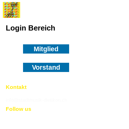
Stadtmusik
Dietikon
Login Bereich
Bitte mit Login Daten anmelden
Mitglied
Vorstand
Kontakt
info@stadtmusik-dietikon.ch
Follow us